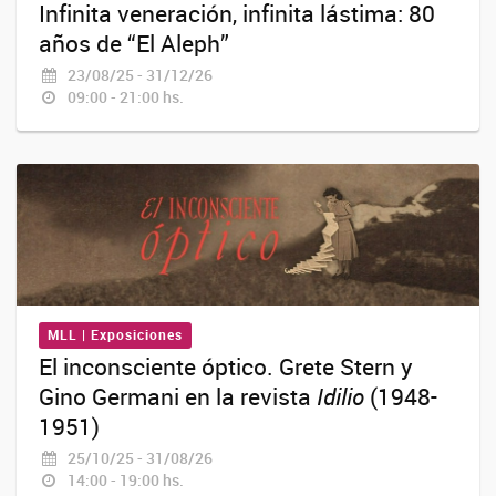
Infinita veneración, infinita lástima: 80
años de “El Aleph”
23/08/25 - 31/12/26
09:00 - 21:00 hs.
MLL | Exposiciones
El inconsciente óptico. Grete Stern y
Gino Germani en la revista
Idilio
(1948-
1951)
25/10/25 - 31/08/26
14:00 - 19:00 hs.