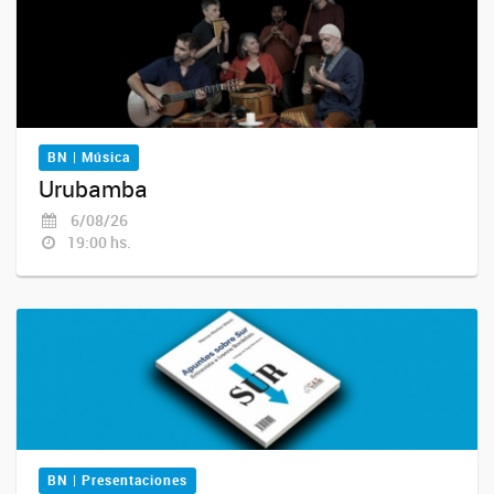
BN | Música
Urubamba
6/08/26
19:00 hs.
BN | Presentaciones