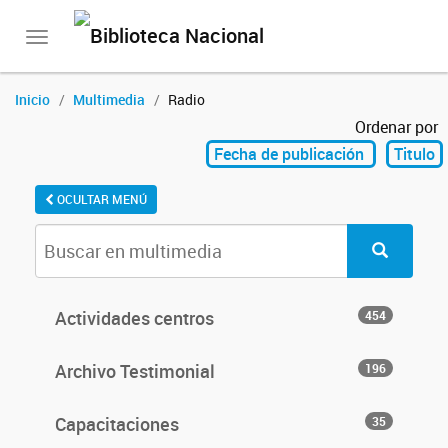
Toggle
navigation
Inicio
Multimedia
Radio
Ordenar por
Fecha de publicación
Titulo
OCULTAR MENÚ
Actividades centros
454
Archivo Testimonial
196
Capacitaciones
35