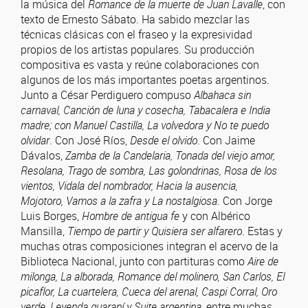
la música del
Romance de la muerte de Juan Lavalle
, con
texto de Ernesto Sábato. Ha sabido mezclar las
técnicas clásicas con el fraseo y la expresividad
propios de los artistas populares. Su producción
compositiva es vasta y reúne colaboraciones con
algunos de los más importantes poetas argentinos.
Junto a César Perdiguero compuso
Albahaca sin
carnaval, Canción de luna y cosecha, Tabacalera e India
madre; con Manuel Castilla, La volvedora y No te puedo
olvidar
. Con José Ríos,
Desde el olvido
. Con Jaime
Dávalos,
Zamba de la Candelaria, Tonada del viejo amor,
Resolana, Trago de sombra, Las golondrinas, Rosa de los
vientos, Vidala del nombrador, Hacia la ausencia,
Mojotoro,
Vamos a la zafra y La nostalgiosa.
Con Jorge
Luis Borges,
Hombre de antigua fe
y con Albérico
Mansilla,
Tiempo de partir y Quisiera ser alfarero
. Estas y
muchas otras composiciones integran el acervo de la
Biblioteca Nacional, junto con partituras como
Aire de
milonga, La alborada, Romance del molinero, San Carlos, El
picaflor, La cuartelera, Cueca del arenal, Caspi Corral, Oro
verde, Leyenda guaraní y Suite argentina
, entre muchas