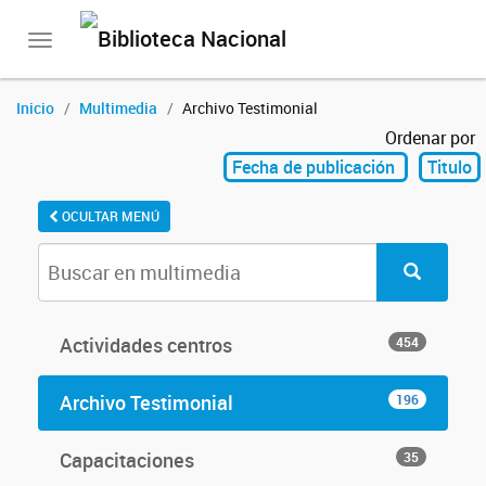
Toggle
navigation
Inicio
Multimedia
Archivo Testimonial
Ordenar por
Fecha de publicación
Titulo
OCULTAR MENÚ
Actividades centros
454
Archivo Testimonial
196
Capacitaciones
35