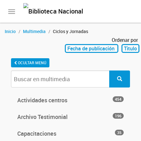
Toggle
navigation
Inicio
Multimedia
Ciclos y Jornadas
Ordenar por
Fecha de publicación
Titulo
OCULTAR MENÚ
Actividades centros
454
Archivo Testimonial
196
Capacitaciones
35