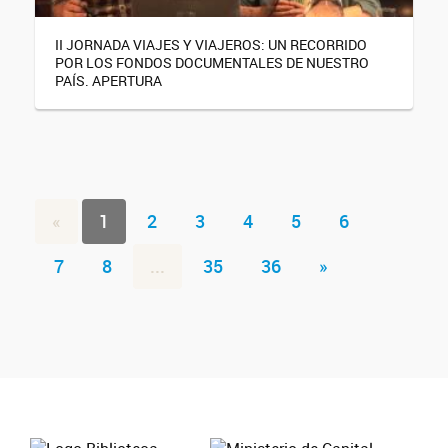
II JORNADA VIAJES Y VIAJEROS: UN RECORRIDO
POR LOS FONDOS DOCUMENTALES DE NUESTRO
PAÍS. APERTURA
«
1
2
3
4
5
6
7
8
...
35
36
»