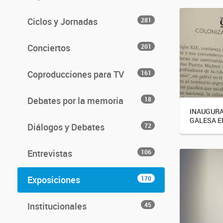
Ciclos y Jornadas
281
Conciertos
201
Coproducciones para TV
161
Debates por la memoria
18
INAUGURA
GALESA E
Diálogos y Debates
72
Entrevistas
106
Exposiciones
170
Institucionales
45