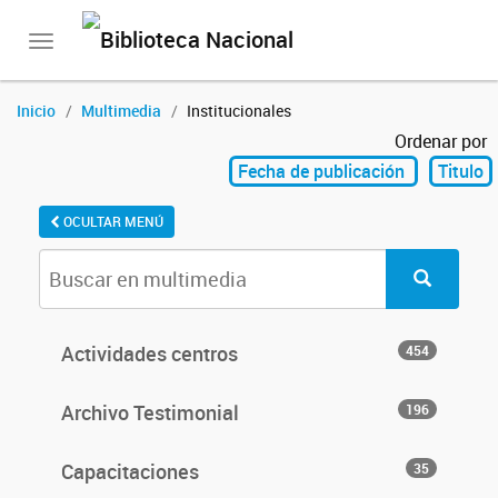
Toggle
navigation
Inicio
Multimedia
Institucionales
Ordenar por
Fecha de publicación
Titulo
OCULTAR MENÚ
Actividades centros
454
Archivo Testimonial
196
Capacitaciones
35