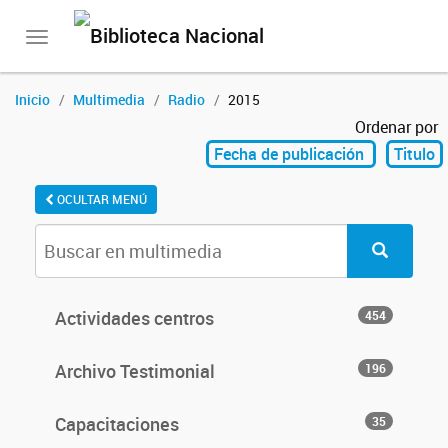
Toggle
navigation
Inicio
Multimedia
Radio
2015
Ordenar por
Fecha de publicación
Titulo
OCULTAR MENÚ
Actividades centros
454
Archivo Testimonial
196
Capacitaciones
35