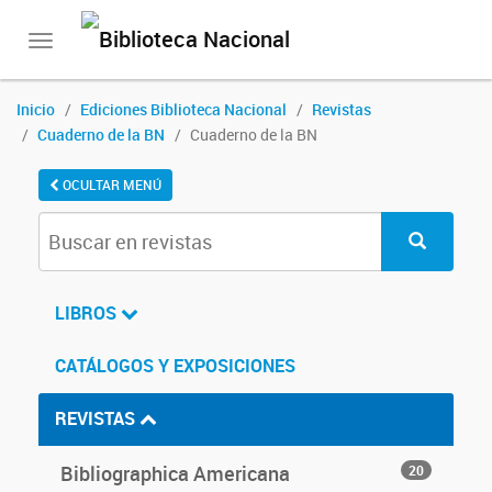
Toggle
navigation
Inicio
Ediciones Biblioteca Nacional
Revistas
Cuaderno de la BN
Cuaderno de la BN
OCULTAR MENÚ
LIBROS
CATÁLOGOS Y EXPOSICIONES
REVISTAS
Bibliographica Americana
20