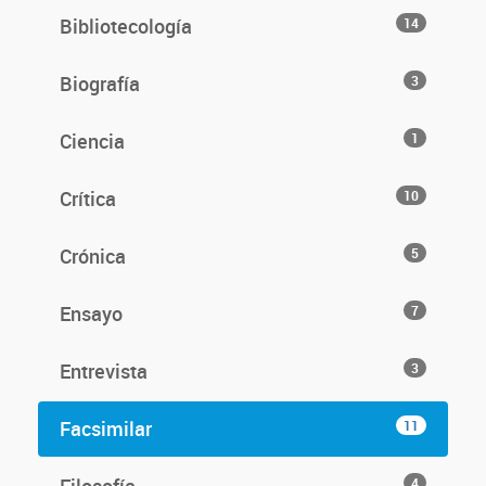
Bibliotecología
14
Biografía
3
Ciencia
1
Crítica
10
Crónica
5
Ensayo
7
Entrevista
3
Facsimilar
11
4