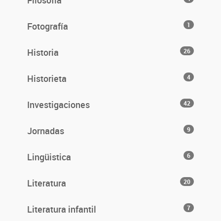
Filosofía
Fotografía
1
Historia
26
Historieta
4
Investigaciones
42
Jornadas
9
Lingüistica
6
Literatura
20
Literatura infantil
7