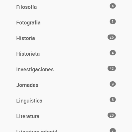
Filosofía
4
Fotografía
1
Historia
26
Historieta
4
Investigaciones
42
Jornadas
9
Lingüistica
6
Literatura
20
Literatura infantil
7