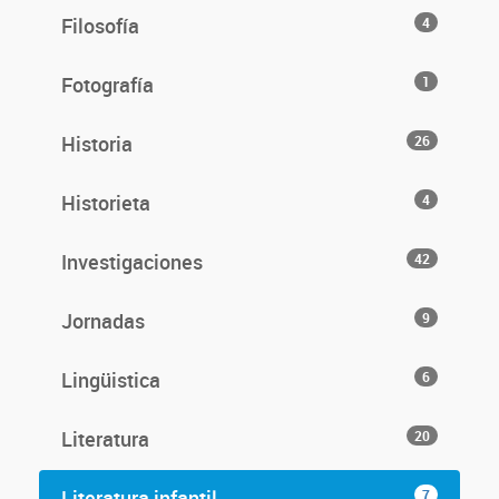
Filosofía
4
Fotografía
1
Historia
26
Historieta
4
Investigaciones
42
Jornadas
9
Lingüistica
6
Literatura
20
Literatura infantil
7