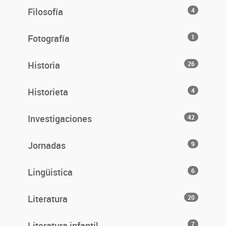
Filosofía
4
Fotografía
1
Historia
26
Historieta
4
Investigaciones
42
Jornadas
9
Lingüistica
6
Literatura
20
Literatura infantil
7